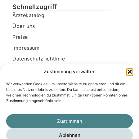
Schnellzugriff
Ärztekatalog
Über uns
Preise
Impressum
Datenschutzrichtlinie
Kundenkonto
Zustimmung verwalten
Wir verwenden Cookies, um unsere Website zu optimieren und dir ein
Unsere Kontaktdaten
besseres Nutzererlebnis zu bieten. Du kannst selbst entscheiden,
welchen Technologien du zustimmst. Einige Funktionen könnten ohne
E-Mail:
kontakt@docanonym.com
Zustimmung eingeschränkt sein.
Telefon:
+43 660 19 59 444
Adresse:
Bräuhausstraße 21, 4810 Gmunden
Zustimmen
am Traunsee, Österreich
Ablehnen