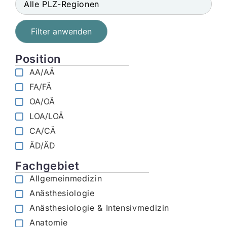
Filter anwenden
Position
AA/AÄ
FA/FÄ
OA/OÄ
LOA/LOÄ
CA/CÄ
ÄD/ÄD
Fachgebiet
Allgemeinmedizin
Anästhesiologie
Anästhesiologie & Intensivmedizin
Anatomie