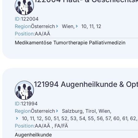
ID:
122004
Region
Österreich
Wien,
10, 11, 12
Position:
AA/AÄ
Medikamentöse Tumortherapie Palliativmedizin
121994 Augenheilkunde & Op
ID:
121994
Region
Österreich
Salzburg, Tirol, Wien,
10, 11, 12, 50, 51, 52, 53, 54, 55, 56, 57, 60, 61, 62
Position:
AA/AÄ , FA/FÄ
Augenheilkunde