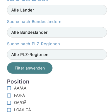
Suche nach Bundesländern
Suche nach PLZ-Regionen
Filter anwenden
Position
AA/AÄ
FA/FÄ
OA/OÄ
LOA/LOÄ