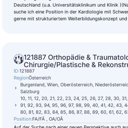
Deutschland (u.a. Universitätsklinikum und Klinik )
suche ich eine Position in der Kardiologie mit Schw
gerne mit strukturiertem Weiterbildungskonzept und 
121887 Orthopädie & Traumatolog
Chirurgie/Plastische & Rekonstr
ID:
121887
Region
Österreich
Burgenland, Wien, Oberösterreich, Niederösterreich
Salzburg
10, 11, 12, 20, 21, 22, 23, 24, 25, 26, 27, 28, 30, 31
91, 92, 93, 94, 95, 96, 97, 98, 99, 40, 41, 42, 43, 4
80, 81, 82, 83, 84, 85, 86, 87, 88, 89, 60, 61, 62, 6
Position:
FA/FÄ , OA/OÄ
Auf der Suche nach einer neuen Perspektive auch a