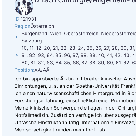
ID:
121931
Region
Österreich
Burgenland, Wien, Oberösterreich, Niederösterreich
Salzburg
10, 11, 12, 20, 21, 22, 23, 24, 25, 26, 27, 28, 30, 31
91, 92, 93, 94, 95, 96, 97, 98, 99, 40, 41, 42, 43, 4
80, 81, 82, 83, 84, 85, 86, 87, 88, 89, 60, 61, 62, 6
Position:
AA/AÄ
Ich bin approbierte Ärztin mit breiter klinischer Ausb
Einrichtungen, u. a. an der Goethe-Universität Fra
ich einen naturwissenschaftlichen Hintergrund in Bi
Forschungserfahrung, einschließlich einer Promotion 
Meine klinischen Schwerpunkte liegen in der Chirurg
Notfallmedizin. Zusätzlich verfüge ich über ausgepr
Ultraschall-Instruktorin tätig. Internationale Einsätze
Mehrsprachigkeit runden mein Profil ab.