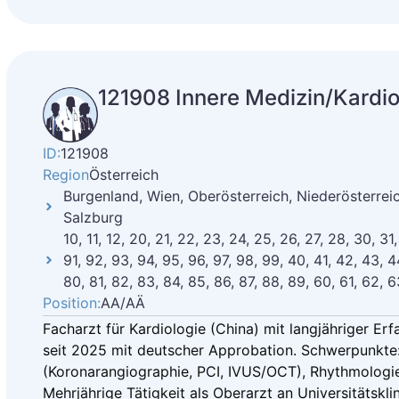
121908 Innere Medizin/Kardio
ID:
121908
Region
Österreich
Burgenland, Wien, Oberösterreich, Niederösterreich
Salzburg
10, 11, 12, 20, 21, 22, 23, 24, 25, 26, 27, 28, 30, 31
91, 92, 93, 94, 95, 96, 97, 98, 99, 40, 41, 42, 43, 4
80, 81, 82, 83, 84, 85, 86, 87, 88, 89, 60, 61, 62, 6
Position:
AA/AÄ
Facharzt für Kardiologie (China) mit langjähriger Erf
seit 2025 mit deutscher Approbation. Schwerpunkte: 
(Koronarangiographie, PCI, IVUS/OCT), Rhythmologie
Mehrjährige Tätigkeit als Oberarzt an Universitätskli