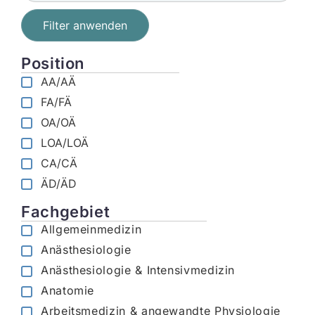
Filter anwenden
Position
AA/AÄ
FA/FÄ
OA/OÄ
LOA/LOÄ
CA/CÄ
ÄD/ÄD
Fachgebiet
Allgemeinmedizin
Anästhesiologie
Anästhesiologie & Intensivmedizin
Anatomie
Arbeitsmedizin & angewandte Physiologie