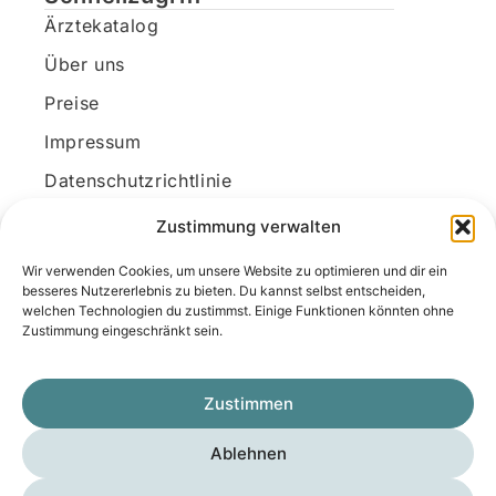
Ärztekatalog
Über uns
Preise
Impressum
Datenschutzrichtlinie
Kundenkonto
Zustimmung verwalten
Wir verwenden Cookies, um unsere Website zu optimieren und dir ein
Unsere Kontaktdaten
besseres Nutzererlebnis zu bieten. Du kannst selbst entscheiden,
welchen Technologien du zustimmst. Einige Funktionen könnten ohne
E-Mail:
kontakt@docanonym.com
Zustimmung eingeschränkt sein.
Telefon:
+43 660 19 59 444
Adresse:
Bräuhausstraße 21, 4810 Gmunden
Zustimmen
am Traunsee, Österreich
Ablehnen
Copyright © 2025 Medicus-Transfer KG