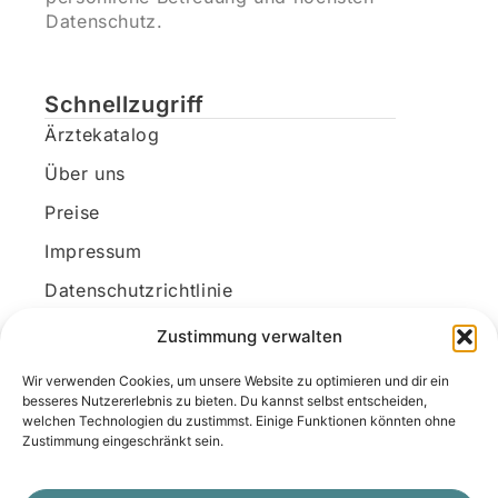
Datenschutz.
Schnellzugriff
Ärztekatalog
Über uns
Preise
Impressum
Datenschutzrichtlinie
Kundenkonto
Zustimmung verwalten
Wir verwenden Cookies, um unsere Website zu optimieren und dir ein
Unsere Kontaktdaten
besseres Nutzererlebnis zu bieten. Du kannst selbst entscheiden,
welchen Technologien du zustimmst. Einige Funktionen könnten ohne
E-Mail:
kontakt@docanonym.com
Zustimmung eingeschränkt sein.
Telefon:
+43 660 19 59 444