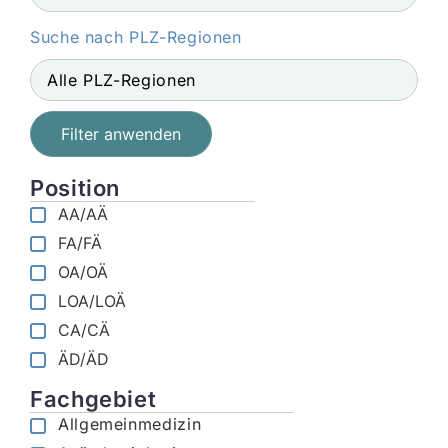
Suche nach PLZ-Regionen
Filter anwenden
Position
AA/AÄ
FA/FÄ
OA/OÄ
LOA/LOÄ
CA/CÄ
ÄD/ÄD
Fachgebiet
Allgemeinmedizin