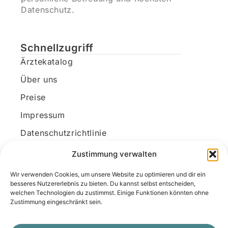
Datenschutz.
Schnellzugriff
Ärztekatalog
Über uns
Preise
Impressum
Datenschutzrichtlinie
Kundenkonto
Zustimmung verwalten
Wir verwenden Cookies, um unsere Website zu optimieren und dir ein
Unsere Kontaktdaten
besseres Nutzererlebnis zu bieten. Du kannst selbst entscheiden,
welchen Technologien du zustimmst. Einige Funktionen könnten ohne
E-Mail:
kontakt@docanonym.com
Zustimmung eingeschränkt sein.
Telefon:
+43 660 19 59 444