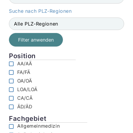
Suche nach PLZ-Regionen
Filter anwenden
Position
AA/AÄ
FA/FÄ
OA/OÄ
LOA/LOÄ
CA/CÄ
ÄD/ÄD
Fachgebiet
Allgemeinmedizin