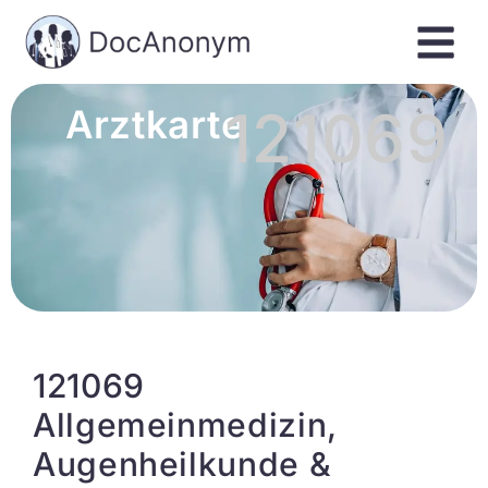
121069
Arztkarte
121069
Allgemeinmedizin,
Augenheilkunde &