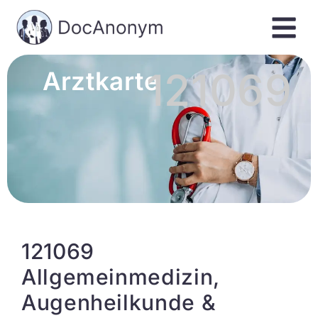
121069
Arztkarte
121069
Allgemeinmedizin,
Augenheilkunde &