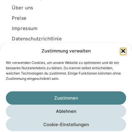
Über uns
Preise
Impressum
Datenschutzrichtlinie
Kundenkonto
Zustimmung verwalten
Wir verwenden Cookies, um unsere Website zu optimieren und dir ein
Unsere Kontaktdaten
besseres Nutzererlebnis zu bieten. Du kannst selbst entscheiden,
welchen Technologien du zustimmst. Einige Funktionen könnten ohne
E-Mail:
kontakt@docanonym.com
Zustimmung eingeschränkt sein.
Telefon:
+43 660 19 59 444
Adresse:
Bräuhausstraße 21, 4810 Gmunden
Zustimmen
am Traunsee, Österreich
Ablehnen
Copyright © 2025 Medicus-Transfer KG
Cookie-Einstellungen
Impressum
Datenschutzerklärung
AGB