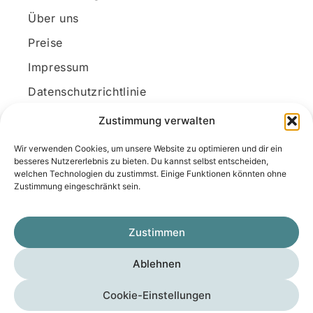
Über uns
Preise
Impressum
Datenschutzrichtlinie
Kundenkonto
Zustimmung verwalten
Wir verwenden Cookies, um unsere Website zu optimieren und dir ein
Unsere Kontaktdaten
besseres Nutzererlebnis zu bieten. Du kannst selbst entscheiden,
welchen Technologien du zustimmst. Einige Funktionen könnten ohne
E-Mail:
kontakt@docanonym.com
Zustimmung eingeschränkt sein.
Telefon:
+43 660 19 59 444
Adresse:
Bräuhausstraße 21, 4810 Gmunden
Zustimmen
am Traunsee, Österreich
Ablehnen
Copyright © 2025 Medicus-Transfer KG
Cookie-Einstellungen
Impressum
Datenschutzerklärung
AGB