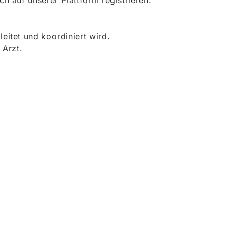
 auf unserer Plattform registrieren.
itet und koordiniert wird.
 Arzt.