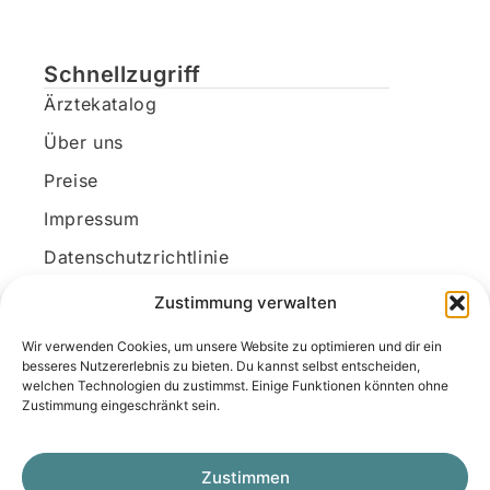
Schnellzugriff
Ärztekatalog
Über uns
Preise
Impressum
Datenschutzrichtlinie
Kundenkonto
Zustimmung verwalten
Wir verwenden Cookies, um unsere Website zu optimieren und dir ein
Unsere Kontaktdaten
besseres Nutzererlebnis zu bieten. Du kannst selbst entscheiden,
welchen Technologien du zustimmst. Einige Funktionen könnten ohne
E-Mail:
kontakt@docanonym.com
Zustimmung eingeschränkt sein.
Telefon:
+43 660 19 59 444
Adresse:
Bräuhausstraße 21, 4810 Gmunden
Zustimmen
am Traunsee, Österreich