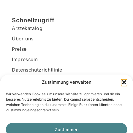
Schnellzugriff
Ärztekatalog
Über uns
Preise
Impressum
Datenschutzrichtlinie
Kundenkonto
Zustimmung verwalten
Wir verwenden Cookies, um unsere Website zu optimieren und dir ein
Unsere Kontaktdaten
besseres Nutzererlebnis zu bieten. Du kannst selbst entscheiden,
welchen Technologien du zustimmst. Einige Funktionen könnten ohne
E-Mail:
kontakt@docanonym.com
Zustimmung eingeschränkt sein.
Telefon:
+43 660 19 59 444
Adresse:
Bräuhausstraße 21, 4810 Gmunden
Zustimmen
am Traunsee, Österreich