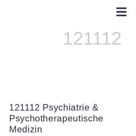
Ärzte finden
Registrieren /
121112
Arztkarte
121112 Psychiatrie &
Psychotherapeutische
Medizin