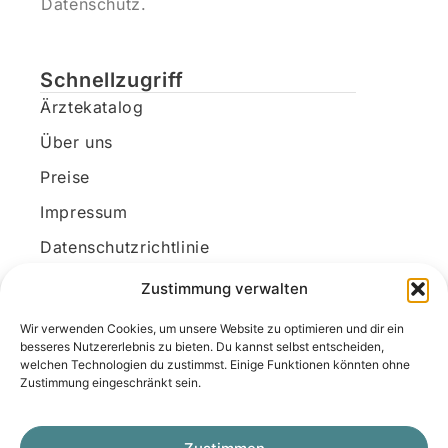
Datenschutz.
Schnellzugriff
Ärztekatalog
Über uns
Preise
Impressum
Datenschutzrichtlinie
Kundenkonto
Zustimmung verwalten
Wir verwenden Cookies, um unsere Website zu optimieren und dir ein
Unsere Kontaktdaten
besseres Nutzererlebnis zu bieten. Du kannst selbst entscheiden,
welchen Technologien du zustimmst. Einige Funktionen könnten ohne
E-Mail:
kontakt@docanonym.com
Zustimmung eingeschränkt sein.
Telefon:
+43 660 19 59 444
Adresse:
Bräuhausstraße 21, 4810 Gmunden