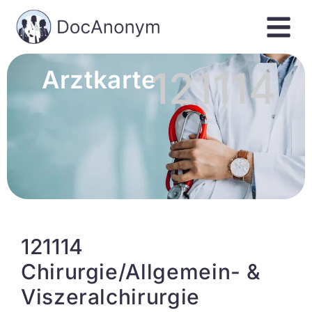
121114
Arztkarte
121114
Chirurgie/Allgemein- &
Viszeralchirurgie