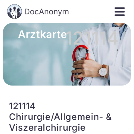
121114
Arztkarte
121114
Chirurgie/Allgemein- &
Viszeralchirurgie