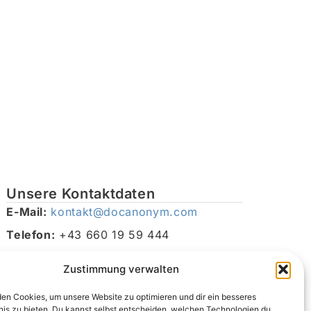
Unsere Kontaktdaten
E-Mail:
kontakt@docanonym.com
Telefon:
+43 660 19 59 444
Adresse:
Bräuhausstraße 21, 4810 Gmunden am
Zustimmung verwalten
Traunsee, Österreich
en Cookies, um unsere Website zu optimieren und dir ein besseres
nis zu bieten. Du kannst selbst entscheiden, welchen Technologien du