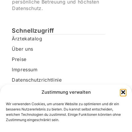
persönliche Betreuung und höchsten
Datenschutz.
Schnellzugriff
Ärztekatalog
Über uns
Preise
Impressum
Datenschutzrichtlinie
Kundenkonto
Zustimmung verwalten
Wir verwenden Cookies, um unsere Website zu optimieren und dir ein
Unsere Kontaktdaten
besseres Nutzererlebnis zu bieten. Du kannst selbst entscheiden,
welchen Technologien du zustimmst. Einige Funktionen könnten ohne
E-Mail:
kontakt@docanonym.com
Zustimmung eingeschränkt sein.
Telefon:
+43 660 19 59 444