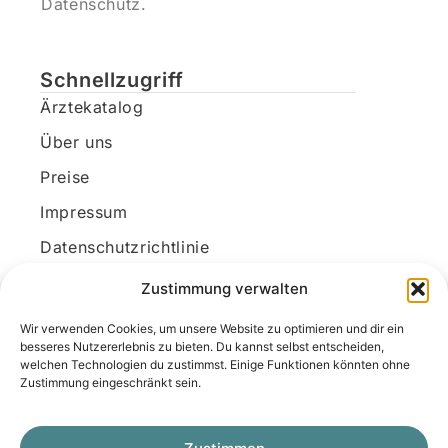
Datenschutz.
Schnellzugriff
Ärztekatalog
Über uns
Preise
Impressum
Datenschutzrichtlinie
Kundenkonto
Zustimmung verwalten
Wir verwenden Cookies, um unsere Website zu optimieren und dir ein
Unsere Kontaktdaten
besseres Nutzererlebnis zu bieten. Du kannst selbst entscheiden,
welchen Technologien du zustimmst. Einige Funktionen könnten ohne
E-Mail:
kontakt@docanonym.com
Zustimmung eingeschränkt sein.
Telefon:
+43 660 19 59 444
Adresse:
Bräuhausstraße 21, 4810 Gmunden