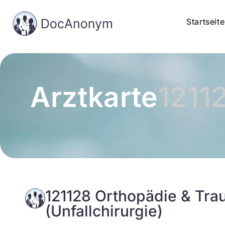
Startseite
Arztkarte
1211
121128 Orthopädie & Tra
(Unfallchirurgie)