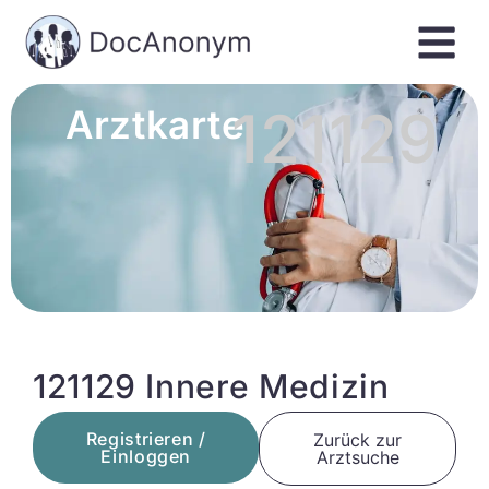
121129
Arztkarte
121129 Innere Medizin
Registrieren /
Zurück zur
Einloggen
Arztsuche