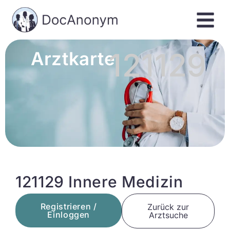
121129
Arztkarte
121129 Innere Medizin
Registrieren /
Zurück zur
Einloggen
Arztsuche