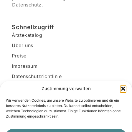
Datenschutz.
Schnellzugriff
Ärztekatalog
Über uns
Preise
Impressum
Datenschutzrichtlinie
Kundenkonto
Zustimmung verwalten
Wir verwenden Cookies, um unsere Website zu optimieren und dir ein
Unsere Kontaktdaten
besseres Nutzererlebnis zu bieten. Du kannst selbst entscheiden,
welchen Technologien du zustimmst. Einige Funktionen könnten ohne
E-Mail:
kontakt@docanonym.com
Zustimmung eingeschränkt sein.
Telefon:
+43 660 19 59 444
Adresse:
Bräuhausstraße 21, 4810 Gmunden