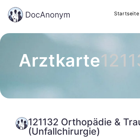
Startseite
Arztkarte
1211
121132 Orthopädie & Tra
(Unfallchirurgie)