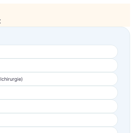
×
chirurgie)