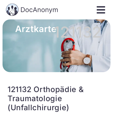
121132
Arztkarte
121132 Orthopädie &
Traumatologie
(Unfallchirurgie)