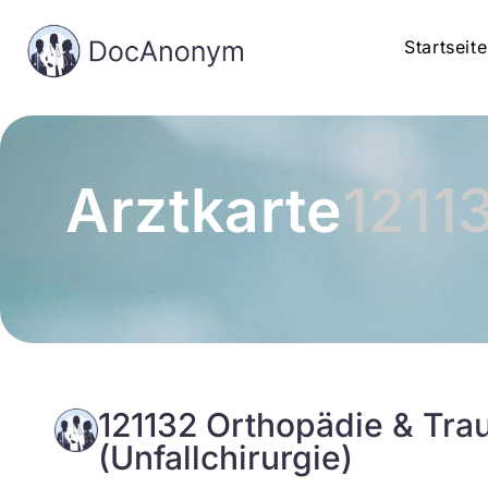
Startseite
Arztkarte
1211
121132 Orthopädie & Tra
(Unfallchirurgie)