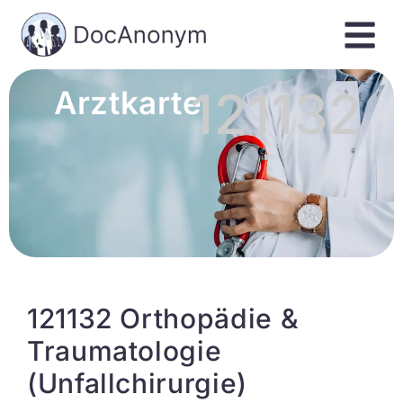
121132
Arztkarte
121132 Orthopädie &
Traumatologie
(Unfallchirurgie)