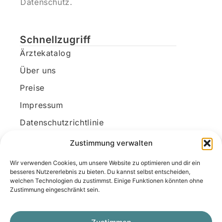
Datenschutz.
Schnellzugriff
Ärztekatalog
Über uns
Preise
Impressum
Datenschutzrichtlinie
Kundenkonto
Zustimmung verwalten
Wir verwenden Cookies, um unsere Website zu optimieren und dir ein
Unsere Kontaktdaten
besseres Nutzererlebnis zu bieten. Du kannst selbst entscheiden,
welchen Technologien du zustimmst. Einige Funktionen könnten ohne
E-Mail:
kontakt@docanonym.com
Zustimmung eingeschränkt sein.
Telefon:
+43 660 19 59 444
Adresse:
Bräuhausstraße 21, 4810 Gmunden