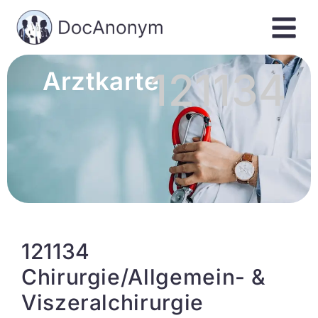
121134
Arztkarte
121134
Chirurgie/Allgemein- &
Viszeralchirurgie