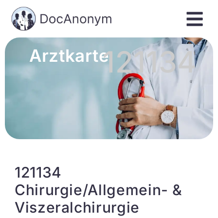
121134
Arztkarte
121134
Chirurgie/Allgemein- &
Viszeralchirurgie