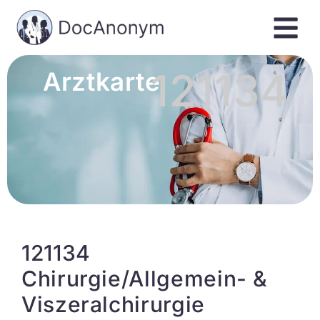
121134
Arztkarte
121134
Chirurgie/Allgemein- &
Viszeralchirurgie