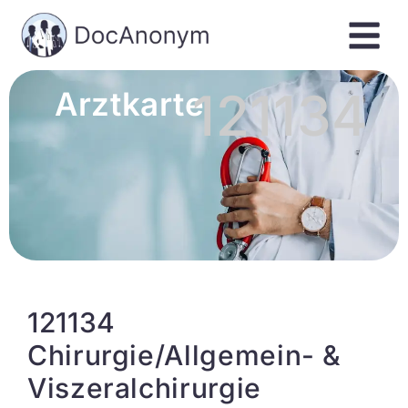
121134
Arztkarte
121134
Chirurgie/Allgemein- &
Viszeralchirurgie