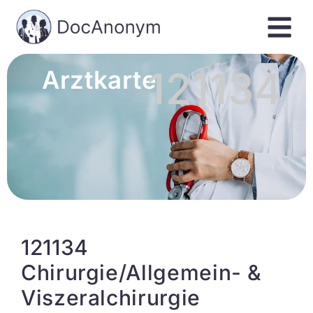
121134
Arztkarte
121134
Chirurgie/Allgemein- &
Viszeralchirurgie