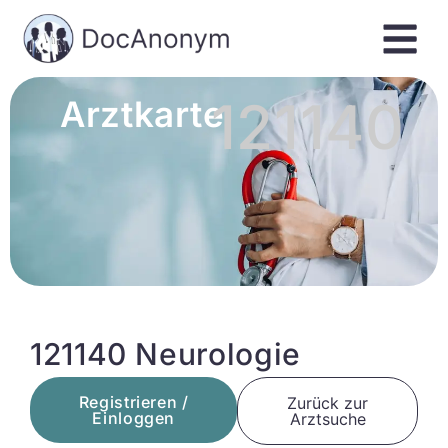
121140
Arztkarte
121140 Neurologie
Registrieren /
Zurück zur
Einloggen
Arztsuche