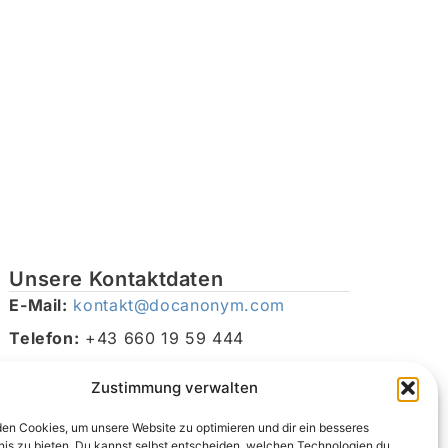
Unsere Kontaktdaten
E-Mail:
kontakt@docanonym.com
Telefon:
+43 660 19 59 444
Adresse:
Bräuhausstraße 21, 4810 Gmunden am
Zustimmung verwalten
Traunsee, Österreich
en Cookies, um unsere Website zu optimieren und dir ein besseres
nis zu bieten. Du kannst selbst entscheiden, welchen Technologien du