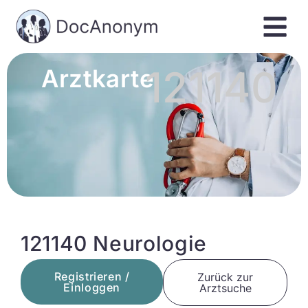
121140
Arztkarte
121140 Neurologie
Registrieren /
Zurück zur
Einloggen
Arztsuche