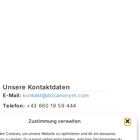
Unsere Kontaktdaten
E-Mail:
kontakt@docanonym.com
Telefon:
+43 660 19 59 444
Adresse:
Bräuhausstraße 21, 4810 Gmunden am
Zustimmung verwalten
Traunsee, Österreich
en Cookies, um unsere Website zu optimieren und dir ein besseres
nis zu bieten. Du kannst selbst entscheiden, welchen Technologien du