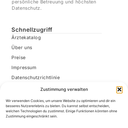
persönliche Betreuung und höchsten
Datenschutz.
Schnellzugriff
Ärztekatalog
Über uns
Preise
Impressum
Datenschutzrichtlinie
Kundenkonto
Zustimmung verwalten
Wir verwenden Cookies, um unsere Website zu optimieren und dir ein
Unsere Kontaktdaten
besseres Nutzererlebnis zu bieten. Du kannst selbst entscheiden,
welchen Technologien du zustimmst. Einige Funktionen könnten ohne
E-Mail:
kontakt@docanonym.com
Zustimmung eingeschränkt sein.
Telefon:
+43 660 19 59 444