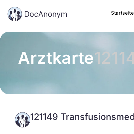
Startseite
Arztkarte
1211
121149 Transfusionsmed