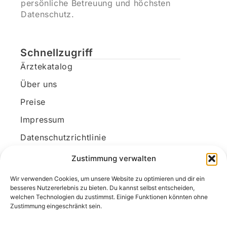
persönliche Betreuung und höchsten
Datenschutz.
Schnellzugriff
Ärztekatalog
Über uns
Preise
Impressum
Datenschutzrichtlinie
Kundenkonto
Zustimmung verwalten
Wir verwenden Cookies, um unsere Website zu optimieren und dir ein
Unsere Kontaktdaten
besseres Nutzererlebnis zu bieten. Du kannst selbst entscheiden,
welchen Technologien du zustimmst. Einige Funktionen könnten ohne
E-Mail:
kontakt@docanonym.com
Zustimmung eingeschränkt sein.
Telefon:
+43 660 19 59 444