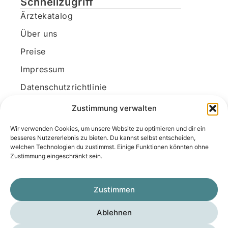
Schnellzugriff
Ärztekatalog
Über uns
Preise
Impressum
Datenschutzrichtlinie
Kundenkonto
Zustimmung verwalten
Wir verwenden Cookies, um unsere Website zu optimieren und dir ein
Unsere Kontaktdaten
besseres Nutzererlebnis zu bieten. Du kannst selbst entscheiden,
welchen Technologien du zustimmst. Einige Funktionen könnten ohne
E-Mail:
kontakt@docanonym.com
Zustimmung eingeschränkt sein.
Telefon:
+43 660 19 59 444
Adresse:
Bräuhausstraße 21, 4810 Gmunden
Zustimmen
am Traunsee, Österreich
Ablehnen