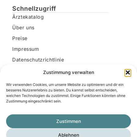
Schnellzugriff
Ärztekatalog
Über uns
Preise
Impressum
Datenschutzrichtlinie
Kundenkonto
Zustimmung verwalten
Wir verwenden Cookies, um unsere Website zu optimieren und dir ein
Unsere Kontaktdaten
besseres Nutzererlebnis zu bieten. Du kannst selbst entscheiden,
welchen Technologien du zustimmst. Einige Funktionen könnten ohne
E-Mail:
kontakt@docanonym.com
Zustimmung eingeschränkt sein.
Telefon:
+43 660 19 59 444
Adresse:
Bräuhausstraße 21, 4810 Gmunden
Zustimmen
am Traunsee, Österreich
Ablehnen