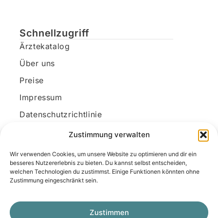
Schnellzugriff
Ärztekatalog
Über uns
Preise
Impressum
Datenschutzrichtlinie
Kundenkonto
Zustimmung verwalten
Wir verwenden Cookies, um unsere Website zu optimieren und dir ein
Unsere Kontaktdaten
besseres Nutzererlebnis zu bieten. Du kannst selbst entscheiden,
welchen Technologien du zustimmst. Einige Funktionen könnten ohne
E-Mail:
kontakt@docanonym.com
Zustimmung eingeschränkt sein.
Telefon:
+43 660 19 59 444
Adresse:
Bräuhausstraße 21, 4810 Gmunden
Zustimmen
am Traunsee, Österreich