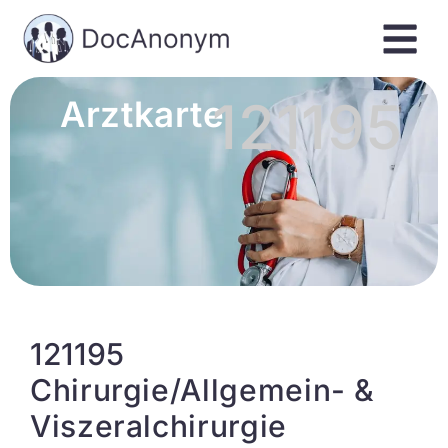
121195
Arztkarte
121195
Chirurgie/Allgemein- &
Viszeralchirurgie