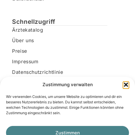
Schnellzugriff
Ärztekatalog
Über uns
Preise
Impressum
Datenschutzrichtlinie
Kundenkonto
Zustimmung verwalten
Wir verwenden Cookies, um unsere Website zu optimieren und dir ein
Unsere Kontaktdaten
besseres Nutzererlebnis zu bieten. Du kannst selbst entscheiden,
welchen Technologien du zustimmst. Einige Funktionen könnten ohne
E-Mail:
kontakt@docanonym.com
Zustimmung eingeschränkt sein.
Telefon:
+43 660 19 59 444
Adresse:
Bräuhausstraße 21, 4810 Gmunden
Zustimmen