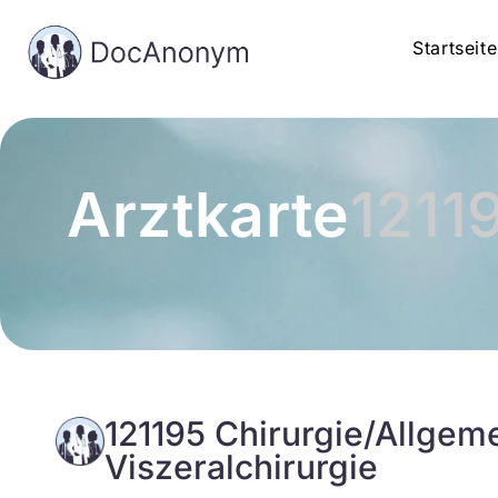
Startseite
Arztkarte
1211
121195 Chirurgie/Allgem
Viszeralchirurgie