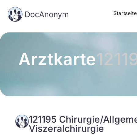
Startseite
Arztkarte
1211
121195 Chirurgie/Allgem
Viszeralchirurgie