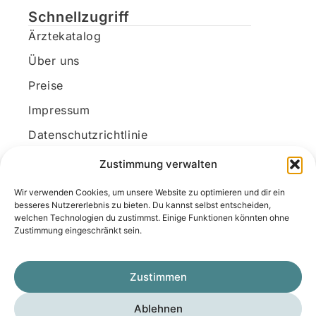
Schnellzugriff
Ärztekatalog
Über uns
Preise
Impressum
Datenschutzrichtlinie
Kundenkonto
Zustimmung verwalten
Wir verwenden Cookies, um unsere Website zu optimieren und dir ein
Unsere Kontaktdaten
besseres Nutzererlebnis zu bieten. Du kannst selbst entscheiden,
welchen Technologien du zustimmst. Einige Funktionen könnten ohne
E-Mail:
kontakt@docanonym.com
Zustimmung eingeschränkt sein.
Telefon:
+43 660 19 59 444
Adresse:
Bräuhausstraße 21, 4810 Gmunden
Zustimmen
am Traunsee, Österreich
Ablehnen