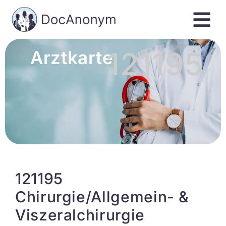
121195
Arztkarte
121195
Chirurgie/Allgemein- &
Viszeralchirurgie