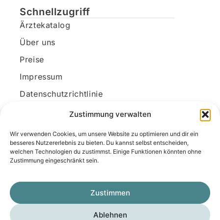
Schnellzugriff
Ärztekatalog
Über uns
Preise
Impressum
Datenschutzrichtlinie
Kundenkonto
Zustimmung verwalten
Wir verwenden Cookies, um unsere Website zu optimieren und dir ein
Unsere Kontaktdaten
besseres Nutzererlebnis zu bieten. Du kannst selbst entscheiden,
welchen Technologien du zustimmst. Einige Funktionen könnten ohne
E-Mail:
kontakt@docanonym.com
Zustimmung eingeschränkt sein.
Telefon:
+43 660 19 59 444
Adresse:
Bräuhausstraße 21, 4810 Gmunden
Zustimmen
am Traunsee, Österreich
Ablehnen