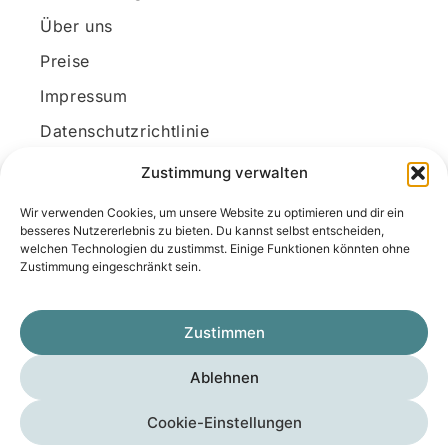
Über uns
Preise
Impressum
Datenschutzrichtlinie
Kundenkonto
Zustimmung verwalten
Wir verwenden Cookies, um unsere Website zu optimieren und dir ein
Unsere Kontaktdaten
besseres Nutzererlebnis zu bieten. Du kannst selbst entscheiden,
welchen Technologien du zustimmst. Einige Funktionen könnten ohne
E-Mail:
kontakt@docanonym.com
Zustimmung eingeschränkt sein.
Telefon:
+43 660 19 59 444
Adresse:
Bräuhausstraße 21, 4810 Gmunden
Zustimmen
am Traunsee, Österreich
Ablehnen
Copyright © 2025 Medicus-Transfer KG
Cookie-Einstellungen
Impressum
Datenschutzerklärung
AGB