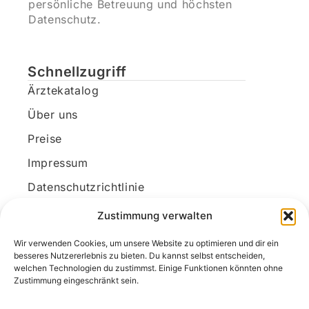
persönliche Betreuung und höchsten
Datenschutz.
Schnellzugriff
Ärztekatalog
Über uns
Preise
Impressum
Datenschutzrichtlinie
Kundenkonto
Zustimmung verwalten
Wir verwenden Cookies, um unsere Website zu optimieren und dir ein
Unsere Kontaktdaten
besseres Nutzererlebnis zu bieten. Du kannst selbst entscheiden,
welchen Technologien du zustimmst. Einige Funktionen könnten ohne
E-Mail:
kontakt@docanonym.com
Zustimmung eingeschränkt sein.
Telefon:
+43 660 19 59 444