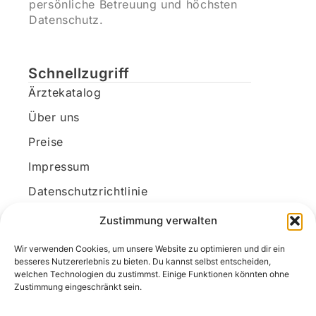
persönliche Betreuung und höchsten
Datenschutz.
Schnellzugriff
Ärztekatalog
Über uns
Preise
Impressum
Datenschutzrichtlinie
Kundenkonto
Zustimmung verwalten
Wir verwenden Cookies, um unsere Website zu optimieren und dir ein
Unsere Kontaktdaten
besseres Nutzererlebnis zu bieten. Du kannst selbst entscheiden,
welchen Technologien du zustimmst. Einige Funktionen könnten ohne
E-Mail:
kontakt@docanonym.com
Zustimmung eingeschränkt sein.
Telefon:
+43 660 19 59 444